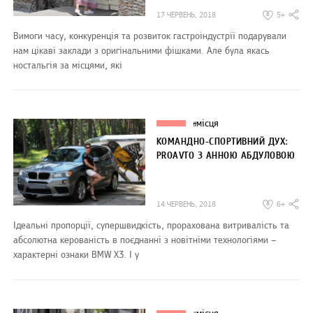
17 ЧЕРВЕНЬ, 2018
5+
Вимоги часу, конкуренція та розвиток гастроіндустрії подарували
нам цікаві заклади з оригінальними фішками. Але була якась
ностальгія за місцями, які
місця
#
КОМАНДНО-СПОРТИВНИЙ ДУХ:
PROAVTO З АННОЮ АБДУЛОВОЮ
14 ЧЕРВЕНЬ, 2018
6+
Ідеальні пропорції, супершвидкість, прорахована витривалість та
абсолютна керованість в поєднанні з новітніми технологіями –
характерні ознаки BMW X3. І у
місця