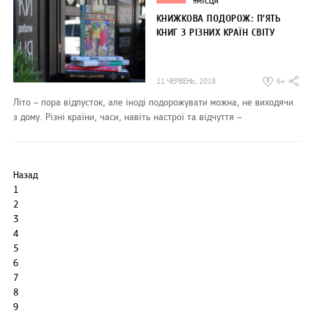
#
КНИЖКОВА ПОДОРОЖ: П’ЯТЬ
КНИГ З РІЗНИХ КРАЇН СВІТУ
11 ЧЕРВЕНЬ, 2018
6+
Літо – пора відпусток, але іноді подорожувати можна, не виходячи
з дому. Різні країни, часи, навіть настрої та відчуття –
Назад
1
2
3
4
5
6
7
8
9