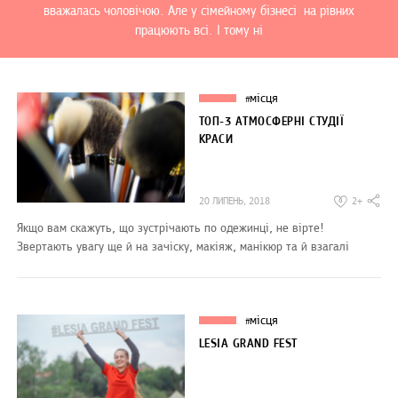
вважалась чоловічою. Але у сімейному бізнесі на рівних
працюють всі. І тому ні
місця
#
ТОП-3 АТМОСФЕРНІ СТУДІЇ
КРАСИ
20 ЛИПЕНЬ, 2018
2+
Якщо вам скажуть, що зустрічають по одежинці, не вірте!
Звертають увагу ще й на зачіску, макіяж, манікюр та й взагалі
місця
#
LESIA GRAND FEST