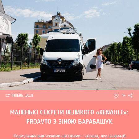
3+
27 ЛИПЕНЬ, 2018
МАЛЕНЬКІ СЕКРЕТИ ВЕЛИКОГО «RENAULT»:
PROAVTO З ЗІНОЮ БАРАБАШУК
Кермування вантажними автівками – справа, яка зазвичай