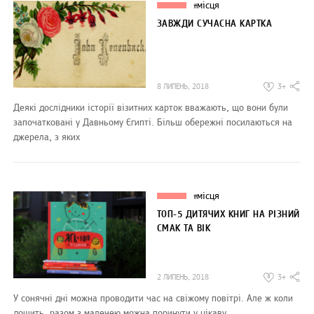
місця
#
ЗАВЖДИ СУЧАСНА КАРТКА
8 ЛИПЕНЬ, 2018
3+
Деякі дослідники історії візитних карток вважають, що вони були
започатковані у Давньому Єгипті. Більш обережні посилаються на
джерела, з яких
місця
#
ТОП-5 ДИТЯЧИХ КНИГ НА РІЗНИЙ
СМАК ТА ВІК
2 ЛИПЕНЬ, 2018
3+
У сонячні дні можна проводити час на свіжому повітрі. Але ж коли
дощить, разом з малечею можна поринути у цікаву