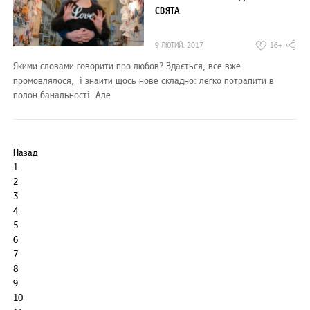
СВЯТА
9 ЛЮТИЙ, 2017
16+
Якими словами говорити про любов? Здається, все вже
промовлялося, і знайти щось нове складно: легко потрапити в
полон банальності. Але
Назад
1
2
3
4
5
6
7
8
9
10