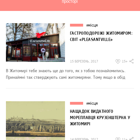
просторі
місця
#
ГАСТРОПОДОРОЖІ ЖИТОМИРОМ:
СВІТ «PLEASANTVILLE»
15 БЕРЕЗЕНЬ, 2017
15+
В Житомирі тебе знають ще до того, як з тобою познайомились.
Принаймні так стверджують самі житомиряни. Тому якщо в обід
місця
#
НАЩАДОК ВИДАТНОГО
МОРЕПЛАВЦЯ КРУЗЕНШТЕРНА У
ЖИТОМИРІ
14 БЕРЕЗЕНЬ, 2017
11+