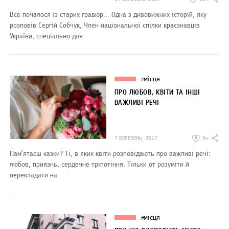
Все почалося із старих гравюр... Одна з дивовижних історій, яку
розповів Сергій Собчук, Член національної спілки краєзнавців
України, спеціально для
місця
#
ПРО ЛЮБОВ, КВІТИ ТА ІНШІ
ВАЖЛИВІ РЕЧІ
7 БЕРЕЗЕНЬ, 2017
9+
Пам’ятаєш казки? Ті, в яких квіти розповідають про важливі речі:
любов, приязнь, сердечне тріпотіння. Тільки от розуміти й
перекладати на
місця
#