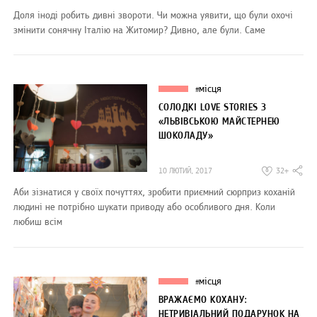
Доля іноді робить дивні звороти. Чи можна уявити, що були охочі
змінити сонячну Італію на Житомир? Дивно, але були. Саме
місця
#
СОЛОДКІ LOVE STORIES З
«ЛЬВІВСЬКОЮ МАЙСТЕРНЕЮ
ШОКОЛАДУ»
10 ЛЮТИЙ, 2017
32+
Аби зізнатися у своїх почуттях, зробити приємний сюрприз коханій
людині не потрібно шукати приводу або особливого дня. Коли
любиш всім
місця
#
ВРАЖАЄМО КОХАНУ:
НЕТРИВІАЛЬНИЙ ПОДАРУНОК НА