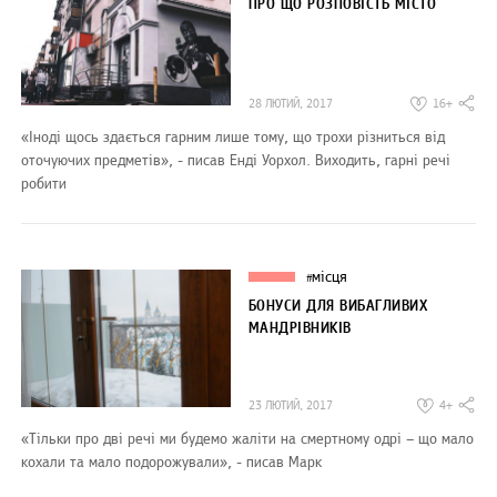
ПРО ЩО РОЗПОВІСТЬ МІСТО
28 ЛЮТИЙ, 2017
16+
«Іноді щось здається гарним лише тому, що трохи різниться від
оточуючих предметів», - писав Енді Уорхол. Виходить, гарні речі
робити
місця
#
БОНУСИ ДЛЯ ВИБАГЛИВИХ
МАНДРІВНИКІВ
23 ЛЮТИЙ, 2017
4+
«Тільки про дві речі ми будемо жаліти на смертному одрі – що мало
кохали та мало подорожували», - писав Марк