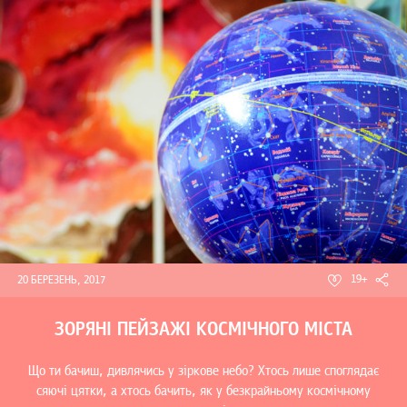
19+
20 БЕРЕЗЕНЬ, 2017
ЗОРЯНІ ПЕЙЗАЖІ КОСМІЧНОГО МІСТА
Що ти бачиш, дивлячись у зіркове небо? Хтось лише споглядає
сяючі цятки, а хтось бачить, як у безкрайньому космічному