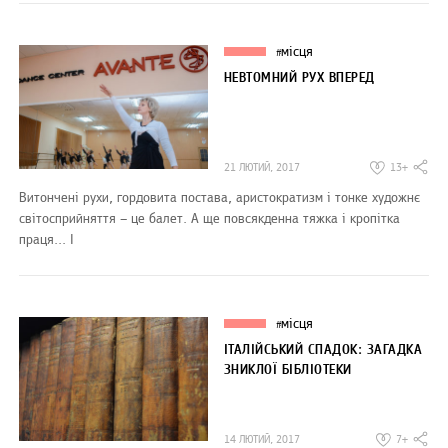
місця
#
НЕВТОМНИЙ РУХ ВПЕРЕД
21 ЛЮТИЙ, 2017
13+
Витончені рухи, гордовита постава, аристократизм і тонке художнє
світосприйняття – це балет. А ще повсякденна тяжка і кропітка
праця... І
місця
#
ІТАЛІЙСЬКИЙ СПАДОК: ЗАГАДКА
ЗНИКЛОЇ БІБЛІОТЕКИ
14 ЛЮТИЙ, 2017
7+