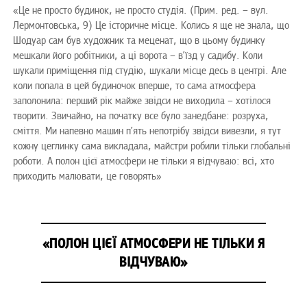
«Це не просто будинок, не просто студія. (Прим. ред. – вул.
Лермонтовська, 9) Це історичне місце. Колись я ще не знала, що
Шодуар сам був художник та меценат, що в цьому будинку
мешкали його робітники, а ці ворота – в’їзд у садибу. Коли
шукали приміщення під студію, шукали місце десь в центрі. Але
коли попала в цей будиночок вперше, то сама атмосфера
заполонила: перший рік майже звідси не виходила – хотілося
творити. Звичайно, на початку все було занедбане: розруха,
сміття. Ми напевно машин п’ять непотрібу звідси вивезли, я тут
кожну цеглинку сама викладала, майстри робили тільки глобальні
роботи. А полон цієї атмосфери не тільки я відчуваю: всі, хто
приходить малювати, це говорять»
«ПОЛОН ЦІЄЇ АТМОСФЕРИ НЕ ТІЛЬКИ Я
ВІДЧУВАЮ»