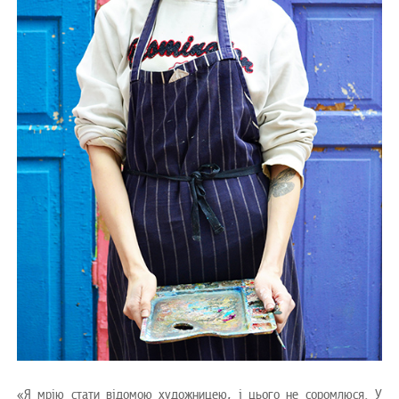
«Я мрію стати відомою художницею, і цього не соромлюся. У