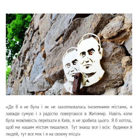
«Де б я не була і як не захоплювалась іноземними містами, я
завжди сумую і з радістю повертаюся в Житомир. Навіть коли
була можливість переїхати в Київ, я не зробила цього. Я б хотіла,
щоб ми нашим містом пишалися. Тут знаєш все і всіх: будинки й
людей, тут все моє і я на своєму місці»