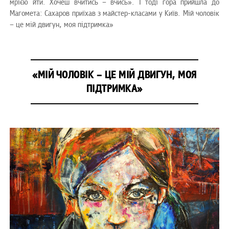
мрією йти. Хочеш вчитись – вчись». І тоді гора прийшла до
Магомета: Сахаров приїхав з майстер-класами у Київ. Мій чоловік
– це мій двигун, моя підтримка»
«МІЙ ЧОЛОВІК – ЦЕ МІЙ ДВИГУН, МОЯ
ПІДТРИМКА»