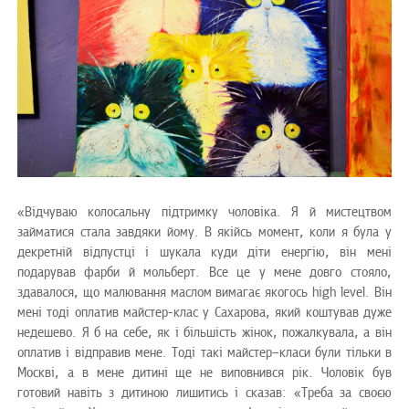
«Відчуваю колосальну підтримку чоловіка. Я й мистецтвом
займатися стала завдяки йому. В якійсь момент, коли я була у
декретній відпустці і шукала куди діти енергію, він мені
подарував фарби й мольберт. Все це у мене довго стояло,
здавалося, що малювання маслом вимагає якогось high level. Він
мені тоді оплатив майстер-клас у Сахарова, який коштував дуже
недешево. Я б на себе, як і більшість жінок, пожалкувала, а він
оплатив і відправив мене. Тоді такі майстер–класи були тільки в
Москві, а в мене дитині ще не виповнився рік. Чоловік був
готовий навіть з дитиною лишитись і сказав: «Треба за своєю