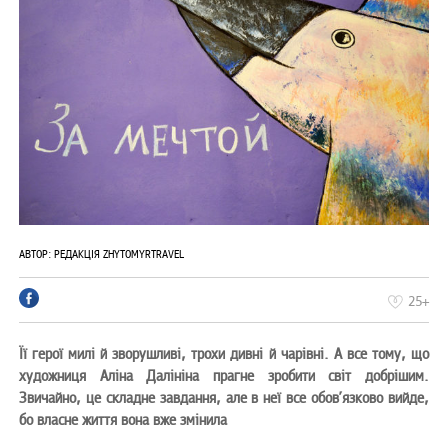
АВТОР:
РЕДАКЦІЯ ZHYTOMYRTRAVEL
25+
Її герої милі й зворушливі, трохи дивні й чарівні. А все тому, що
художниця Аліна Далініна прагне зробити світ добрішим.
Звичайно, це складне завдання, але в неї все обов’язково вийде,
бо власне життя вона вже змінила