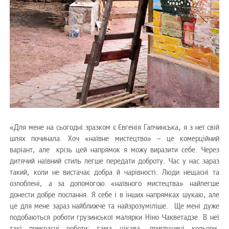
«Для мене на сьогодні зразком є Євгенія Гапчинська, я з неї свій
шлях починала. Хоч «наївне мистецтво» – це комерційний
варіант, але крізь цей напрямок я можу виразити себе. Через
дитячий наївний стиль легше передати доброту. Час у нас зараз
такий, коли не вистачає добра й чарівності. Люди нещасні та
озлоблені, а за допомогою «наївного мистецтва» найлегше
донести добре послання. Я себе і в інших напрямках шукаю, але
це для мене зараз найближче та найзрозуміліше. Ще мені дуже
подобаються роботи грузинської малярки Ніно Чакветадзе. В неї
такі прекрасні роботи: гама цікава, приглушені кольори,