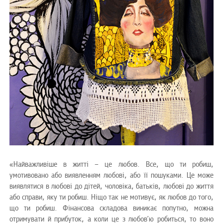
«Найважливіше в житті – це любов. Все, що ти робиш,
умотивовано або виявленням любові, або її пошуками. Це може
виявлятися в любові до дітей, чоловіка, батьків, любові до життя
або справи, яку ти робиш. Ніщо так не мотивує, як любов до того,
що ти робиш. Фінансова складова виникає попутно, можна
отримувати й прибуток, а коли це з любов’ю робиться, то воно