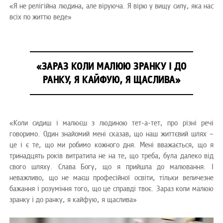
«Я не релігійна людина, але віруюча. Я вірю у вищу силу, яка нас
всіх по життю веде»
«ЗАРАЗ КОЛИ МАЛЮЮ ЗРАНКУ І ДО
РАНКУ, Я КАЙФУЮ, Я ЩАСЛИВА»
«Коли сидиш і малюєш з людиною тет-а-тет, про різні речі
говоримо. Один знайомий мені сказав, що наш життєвий шлях –
це і є те, що ми робимо кожного дня. Мені вважається, що я
тринадцять років витратила не на те, що треба, була далеко від
свого шляху. Слава Богу, що я прийшла до малювання. І
неважливо, що не маєш професійної освіти, тільки величезне
бажання і розуміння того, що це справді твоє. Зараз коли малюю
зранку і до ранку, я кайфую, я щаслива»