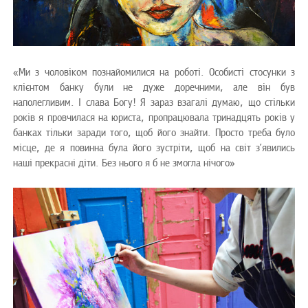
«Ми з чоловіком познайомилися на роботі. Особисті стосунки з
клієнтом банку були не дуже доречними, але він був
наполегливим. І слава Богу! Я зараз взагалі думаю, що стільки
років я провчилася на юриста, пропрацювала тринадцять років у
банках тільки заради того, щоб його знайти. Просто треба було
місце, де я повинна була його зустріти, щоб на світ з’явились
наші прекрасні діти. Без нього я б не змогла нічого»