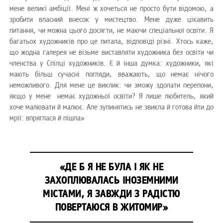
мене великі амбіції. Мені ж хочеться не просто бути відомою, а
зробити власний внесок у мистецтво. Мене дуже цікавить
питання, чи можна цього досягти, не маючи спеціальної освіти. Я
багатьох художників про це питала, відповіді різні. Хтось каже,
що жодна галерея не візьме виставляти художника без освіти чи
членства у Спілці художників. Є й інша думка: художники, які
мають більш сучасні погляди, вважають, що немає нічого
неможливого. Для мене це виклик: чи зможу здолати перепони,
якщо у мене немає художньої освіти? Я лише любитель, який
хоче малювати й малює. Але зупинятись не звикла й готова йти до
мрії: впряглася й пішла»
«ДЕ Б Я НЕ БУЛА І ЯК НЕ
ЗАХОПЛЮВАЛАСЬ ІНОЗЕМНИМИ
МІСТАМИ, Я ЗАВЖДИ З РАДІСТЮ
ПОВЕРТАЮСЯ В ЖИТОМИР»