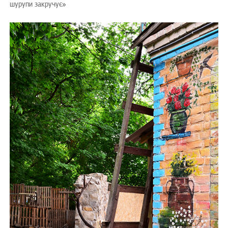
шурупи закручує»