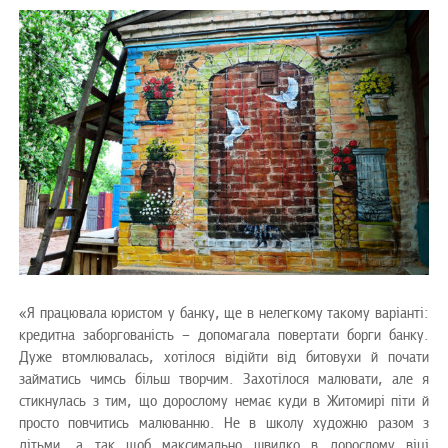
«Я працювала юристом у банку, ще в нелегкому такому варіанті:
кредитна заборгованість – допомагала повертати борги банку.
Дуже втомлювалась, хотілося відійти від битовухи й почати
займатись чимсь більш творчим. Захотілося малювати, але я
стикнулась з тим, що дорослому немає куди в Житомирі піти й
просто повчитись малюванню. Не в школу художню разом з
дітьми, а так щоб максимально швидко в дорослому віці