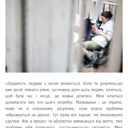
«Свідомість людини з часом змінюється. Коли ти розумієш,що
вже досяг певного рівня, що можеш дати щось людям, хочеться,
щоб були час і місце, де можна ділитися. Мені хочеться
допомагати тим, хто цього потребує. Малювання – це терапія,
може не в класичному розумінні, коли власні проблеми
зображуються на аркуші. Тут трохи все інакше: ми змальовуємо
картини. Але в процесі ти абсолютно вимикаєшся від життя, твої
проблеми тебе полишають, «устаканюється» свідомість. Мені