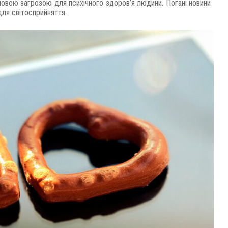
новою загрозою для психічного здоров’я людини. Погані новини
для світосприйняття.