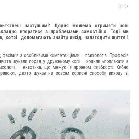
1+
 витягнеш наступним? Щодня можемо отримати нові
 складно впоратися з проблемами самостійно. Тоді ми
в, котрі допомагають знайти вихід, налагодити життя і
 фахівців з особливими компетенціями – психологів. Професія
івчата шукали порад у дружньому колі – ходили «поплакати в
психолога – екзотика, що межує із проявом слабкості. Хибно
правою», дехто шукав не зовсім корисні способи виходу зі