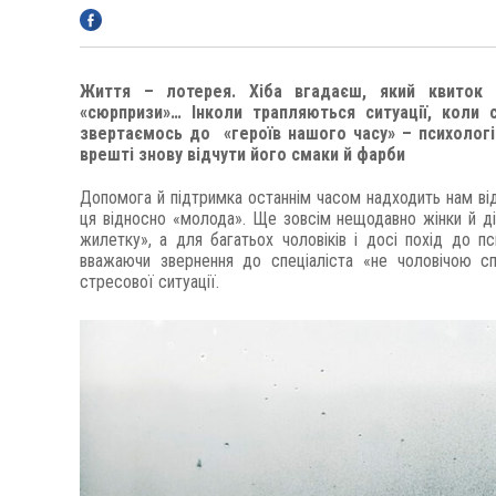
Життя – лотерея. Хіба вгадаєш, який квиток
«сюрпризи»… Інколи трапляються ситуації, коли
звертаємось до «героїв нашого часу» – психологі
врешті знову відчути його смаки й фарби
Допомога й підтримка останнім часом надходить нам від
ця відносно «молода». Ще зовсім нещодавно жінки й д
жилетку», а для багатьох чоловіків і досі похід до 
вважаючи звернення до спеціаліста «не чоловічою с
стресової ситуації.