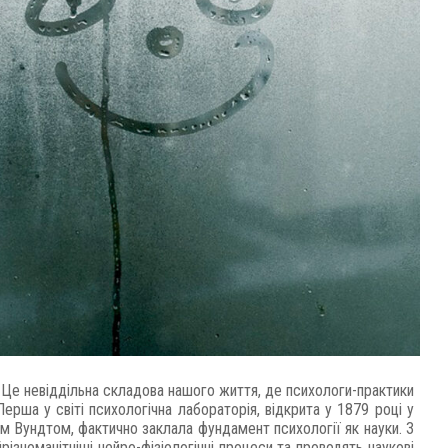
. Це невіддільна складова нашого життя, де психологи-практики
ша у світі психологічна лабораторія, відкрита у 1879 році у
 Вундтом, фактично заклала фундамент психології як науки. З
різноманітніші нейро-фізіологічні процеси та проводять наукові