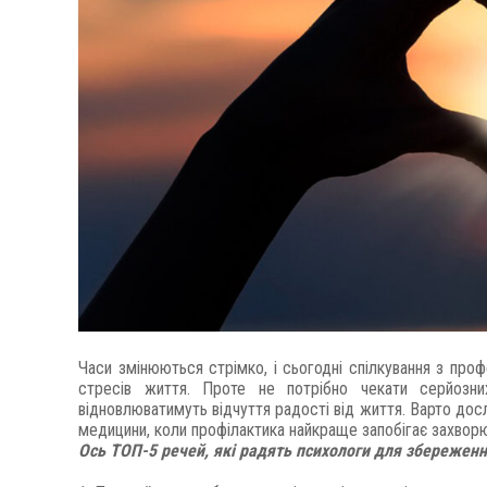
Часи змінюються стрімко, і сьогодні спілкування з про
стресів життя. Проте не потрібно чекати серйозни
відновлюватимуть відчуття радості від життя. Варто дос
медицини, коли профілактика найкраще запобігає захвор
Ось ТОП-5 речей, які радять психологи для збереженн