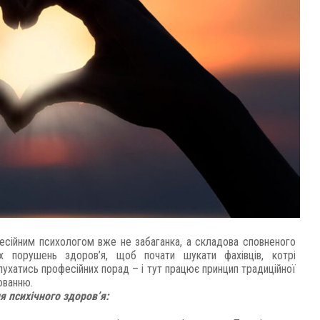
фесійним психологом вже не забаганка, а складова сповненого
х порушень здоров’я, щоб почати шукати фахівців, котрі
лухатись професійних порад – і тут працює принцип традиційної
юванню.
я психічного здоров’я: