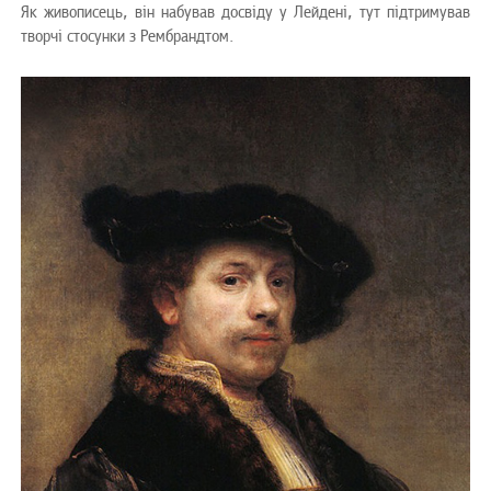
Як живописець, він набував досвіду у Лейдені, тут підтримував
творчі стосунки з Рембрандтом.