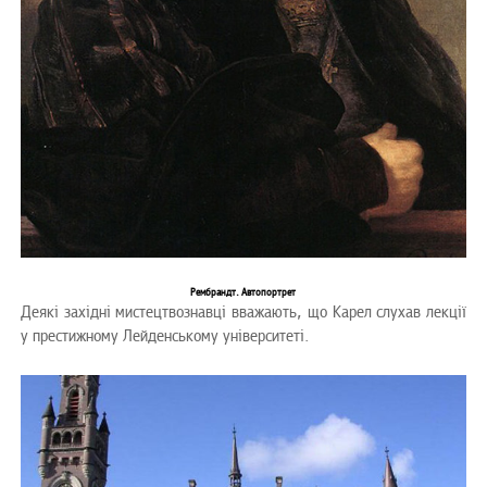
Рембрандт. Автопортрет
Деякі західні мистецтвознавці вважають, що Карел слухав лекції
у престижному Лейденському університеті.