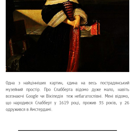
Одна з найцінніших картин, єдина на весь пострадянський
музейний простір. Про Слабберта відомо дуже мало, навіть
всезнаючі Google чи Вікіпедія теж небагатослівні. Мені відомо,
що народився Слабберт у 1619 році, прожив 35 років, у 26
одружився в Амстердамі.