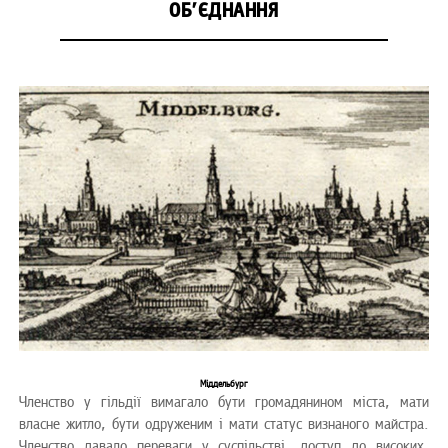
ОБ’ЄДНАННЯ
Міддельбург
Членство у гільдії вимагало бути громадянином міста, мати
власне житло, бути одруженим і мати статус визнаного майстра.
Членство давало переваги у суспільстві, доступ до високих,