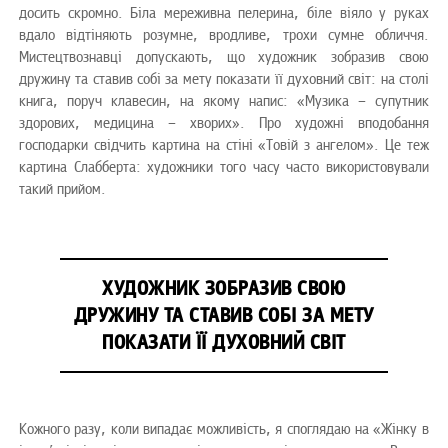
досить скромно. Біла мереживна пелерина, біле віяло у руках
вдало відтіняють розумне, вродливе, трохи сумне обличчя.
Мистецтвознавці допускають, що художник зобразив свою
дружину та ставив собі за мету показати її духовний світ: на столі
книга, поруч клавесин, на якому напис: «Музика – супутник
здорових, медицина – хворих». Про художні вподобання
господарки свідчить картина на стіні «Товій з ангелом». Це теж
картина Слабберта: художники того часу часто використовували
такий прийом.
ХУДОЖНИК ЗОБРАЗИВ СВОЮ
ДРУЖИНУ ТА СТАВИВ СОБІ ЗА МЕТУ
ПОКАЗАТИ ЇЇ ДУХОВНИЙ СВІТ
Кожного разу, коли випадає можливість, я споглядаю на «Жінку в