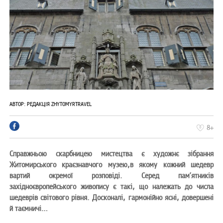
АВТОР:
РЕДАКЦІЯ ZHYTOMYRTRAVEL
8+
Справжньою скарбницею мистецтва є художнє зібрання
Житомирського краєзнавчого музею,в якому кожний шедевр
вартий окремої розповіді. Серед пам’ятників
західноєвропейського живопису є такі, що належать до числа
шедеврів світового рівня. Досконалі, гармонійно ясні, довершені
й таємничі…