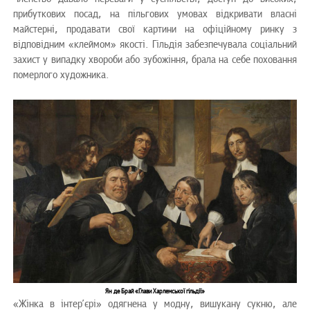
прибуткових посад, на пільгових умовах відкривати власні
майстерні, продавати свої картини на офіційному ринку з
відповідним «клеймом» якості. Гільдія забезпечувала соціальний
захист у випадку хвороби або зубожіння, брала на себе поховання
померлого художника.
Ян де Брай «Глави Харлемської гільдії»
«Жінка в інтер’єрі» одягнена у модну, вишукану сукню, але