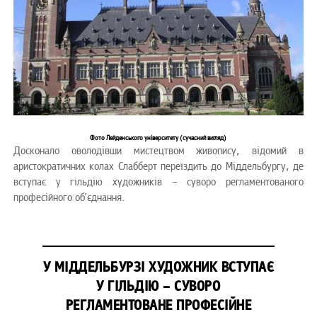
Фото Лейденського університету (сучасний вигляд)
Досконало оволодівши мистецтвом живопису, відомий в
аристократичних колах Слабберт переїздить до Міддельбургу, де
вступає у гільдію художників – суворо регламентованого
професійного об’єднання.
У МІДДЕЛЬБУРЗІ ХУДОЖНИК ВСТУПАЄ
У ГІЛЬДІЮ – СУВОРО
РЕГЛАМЕНТОВАНЕ ПРОФЕСІЙНЕ