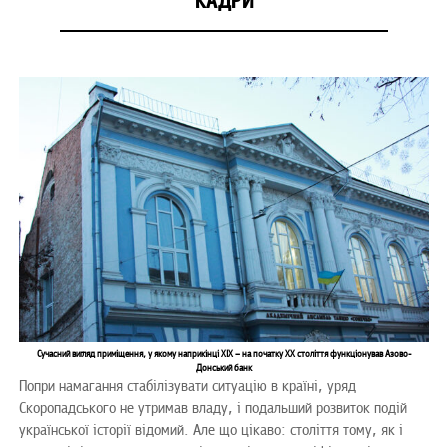
КАДРИ
Сучасний вигляд приміщення, у якому наприкінці ХІХ – на початку ХХ століття функціонував Азово-
Донський банк
Попри намагання стабілізувати ситуацію в країні, уряд
Скоропадського не утримав владу, і подальший розвиток подій
української історії відомий. Але що цікаво: століття тому, як і