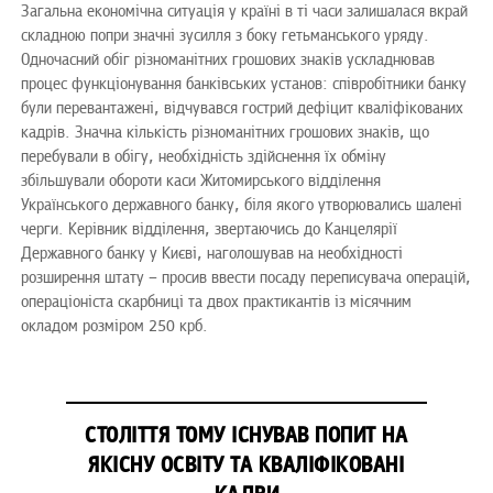
Загальна економічна ситуація у країні в ті часи залишалася вкрай
складною попри значні зусилля з боку гетьманського уряду.
Одночасний обіг різноманітних грошових знаків ускладнював
процес функціонування банківських установ: співробітники банку
були перевантажені, відчувався гострий дефіцит кваліфікованих
кадрів. Значна кількість різноманітних грошових знаків, що
перебували в обігу, необхідність здійснення їх обміну
збільшували обороти каси Житомирського відділення
Українського державного банку, біля якого утворювались шалені
черги. Керівник відділення, звертаючись до Канцелярії
Державного банку у Києві, наголошував на необхідності
розширення штату – просив ввести посаду переписувача операцій,
операціоніста скарбниці та двох практикантів із місячним
окладом розміром 250 крб.
СТОЛІТТЯ ТОМУ ІСНУВАВ ПОПИТ НА
ЯКІСНУ ОСВІТУ ТА КВАЛІФІКОВАНІ