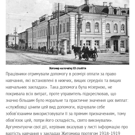
Житомир на початку ХХ століття
Працівники отримували допомогу в розмірі оплати за право
навчання, які встановлені в нижчих, вищих середніх та вищих
навчальних закладах». Така допомога була мізерною, не
покривала всіх витрат, проте управитель підкреслював, що
значно більшим було моральне та практичне значення цих виплат:
«службовці цінили цей вид допомоги, відчували себе
зобов’язаними використовувати її за прямим призначенням, тому
обов’язок цей, попри його складність, свято виконували».
Аргументуючи свої дії, керівник вказував у листі інформацію про
вартість навчання у закладах Житомира протягом 1918-1919