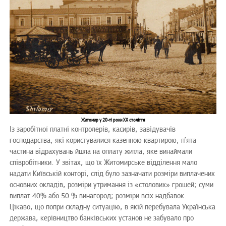
Житомир у 20-ті роки ХХ століття
Із заробітної платні контролерів, касирів, завідувачів
господарства, які користувалися казенною квартирою, п’ята
частина відрахувань йшла на оплату житла, яке винаймали
співробітники. У звітах, що їх Житомирське відділення мало
надати Київській конторі, слід було зазначати розміри виплачених
основних окладів, розміри утримання із «столових» грошей; суми
виплат 40% або 50 % винагород; розміри всіх надбавок.
Цікаво, що попри складну ситуацію, в якій перебувала Українська
держава, керівництво банківських установ не забувало про