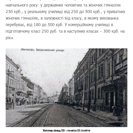
навчального року: у державних чоловічих та жіночих гімназіях
230 крб., у реальному училищі від 250 до 300 крб., у приватних
жіночих гімназіях, в залежності від класу, в якому вихованка
перебуває, від 180 до 300 крб. У комерційному училищі в
підготовчому класі 250 руб. та в наступних класах – 300 крб. на
рік».
Житомир кінець ХІХ – початок ХХ століття