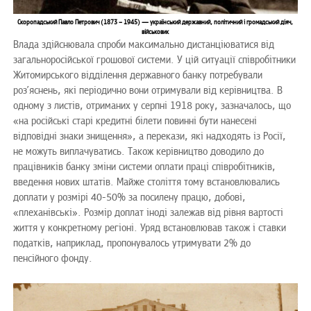
Скоропадський Павло Петрович (1873 – 1945) — український державний, політичний і громадський діяч,
військовик
Влада здійснювала спроби максимально дистанціюватися від
загальноросійської грошової системи. У цій ситуації співробітники
Житомирського відділення державного банку потребували
роз’яснень, які періодично вони отримували від керівництва. В
одному з листів, отриманих у серпні 1918 року, зазначалось, що
«на російські старі кредитні білети повинні бути нанесені
відповідні знаки знищення», а перекази, які надходять із Росії,
не можуть виплачуватись. Також керівництво доводило до
працівників банку зміни системи оплати праці співробітників,
введення нових штатів. Майже століття тому встановлювались
доплати у розмірі 40-50% за посилену працю, добові,
«плеханівські». Розмір доплат іноді залежав від рівня вартості
життя у конкретному регіоні. Уряд встановлював також і ставки
податків, наприклад, пропонувалось утримувати 2% до
пенсійного фонду.